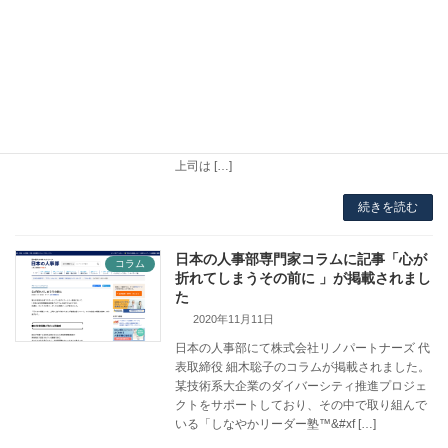
会社成長を加速させる】が掲載されまし
た
2021年10月5日
人事ポータルサイト「日本の人事部」にて、株
式会社リノパートナーズ 代表取締役 細木聡子
のコラムが掲載されました。 長期女性活躍推進
プロジェクトで関わらせていただいている女性
社員の方の「オーナーシップ」に触れ、周囲の
上司は […]
続きを読む
日本の人事部専門家コラムに記事「心が
コラム
折れてしまうその前に 」が掲載されまし
た
2020年11月11日
日本の人事部にて株式会社リノパートナーズ 代
表取締役 細木聡子のコラムが掲載されました。
某技術系大企業のダイバーシティ推進プロジェ
クトをサポートしており、その中で取り組んで
いる「しなやかリーダー塾™&#xf […]