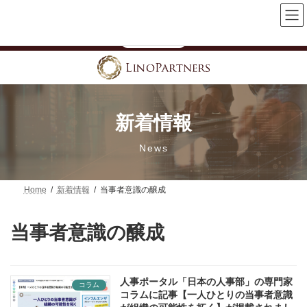
コ
ナ
【「女性活躍推進」を一過性で終わらせない】技術系企業向け無
ン
ビ
料オンラインセミナー開催中
テ
ゲ
詳細はこちら
ン
ー
ツ
シ
へ
ョ
ス
ン
キ
に
ッ
移
プ
動
新着情報
News
Home
新着情報
当事者意識の醸成
当事者意識の醸成
人事ポータル「日本の人事部」の専門家
コラム
コラムに記事【一人ひとりの当事者意識