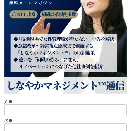
姓
※
名
※