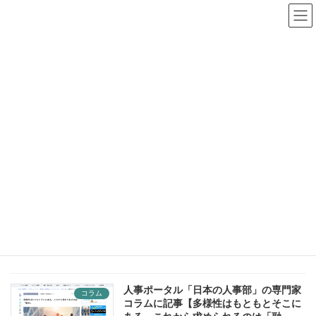
コ
ナ
【「女性活躍推進」を一過性で終わらせない】技術系企業向け無
ン
ビ
料オンラインセミナー開催中
テ
ゲ
詳細はこちら
ン
ー
ツ
シ
へ
ョ
ス
ン
キ
に
ッ
移
プ
動
新着情報
News
Home
新着情報
技術系会社特化
技術系会社特化
人事ポータル「日本の人事部」の専門家
コラム
コラムに記事【多様性はもともとそこに