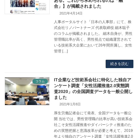
ある。これから求められるのは「融
合」】が掲載されました
2021年4月14日
人事ポータルサイト「日本の人事部」にて、株
式会社リノパートナーズ 代表取締役 細木聡子
のコラムが掲載されました。 細木自身が、男性
管理職比率が高く、男性視点で組織運営されて
いる技術系大企業において26年間所属し、女性
管理 […]
続きを読む
IT企業など技術系会社に特化した独自ア
コラム
ンケート調査「女性活躍推進2.0実態調
査2020」の全国調査データを一般公開し
ました
2021年1月8日
厚生労働記者会にて発表、全国データを一般公
開 当社では、男性管理職の比率が高い技術系会
社こそ女性活躍推進やダイバーシティ推進のた
めの実態把握と意識改革が必要と考えて、2019
年より独自のアンケート調査「女性活躍推進2.0