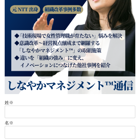
姓
※
名
※