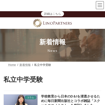
コ
ナ
【「女性活躍推進」を一過性で終わらせない】技術系企業向け無
ン
ビ
料オンラインセミナー開催中
テ
ゲ
詳細はこちら
ン
ー
ツ
シ
へ
ョ
ス
ン
キ
に
ッ
移
プ
動
新着情報
News
Home
新着情報
私立中学受験
私立中学受験
学校教育から日本のD＆Iを浸透させるた
コラム
めに毎日新聞出版社とコラボ雑誌「スク