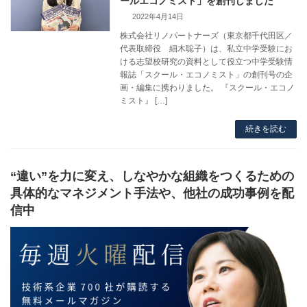
ールエコノミスト」を創刊しました
2022年4月14日
株式会社リノパートナーズ（東京都千代田区／
代表取締役 細木聡子）は、私立中学受験にお
ける志望校研究の資料として役立つ中学受験情
報誌「スクール・エコノミスト」の創刊号の企
画・編集に携わりました。 『スクール・エコノ
ミスト』 […]
続きを読む
“違い”を力に変え、しなやかな組織をつくるための
具体的なマネジメント手法や、他社の成功事例を配
信中