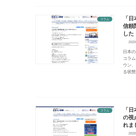
「日
コラム
信頼
した
202
日本の
コラム
ウン、
る状態
「日
コラム
の視
れま
202