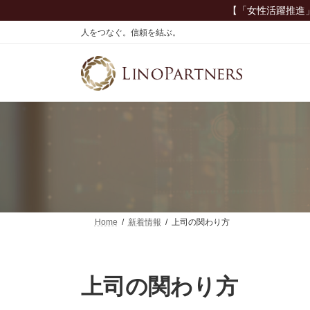
コ
ナ
【「女性活躍推進
ン
ビ
人をつなぐ。信頼を結ぶ。
テ
ゲ
ン
ー
ツ
シ
へ
ョ
ス
ン
キ
に
ッ
移
プ
動
Home
新着情報
上司の関わり方
上司の関わり方