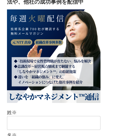
法や、他社の成功事例を配信中
姓
※
名
※