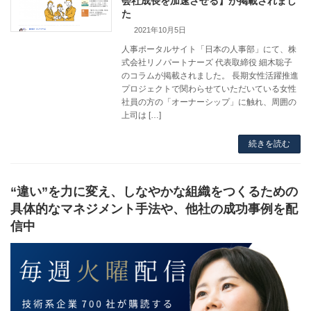
会社成長を加速させる】が掲載されまし
た
2021年10月5日
人事ポータルサイト「日本の人事部」にて、株
式会社リノパートナーズ 代表取締役 細木聡子
のコラムが掲載されました。 長期女性活躍推進
プロジェクトで関わらせていただいている女性
社員の方の「オーナーシップ」に触れ、周囲の
上司は […]
続きを読む
“違い”を力に変え、しなやかな組織をつくるための
具体的なマネジメント手法や、他社の成功事例を配
信中