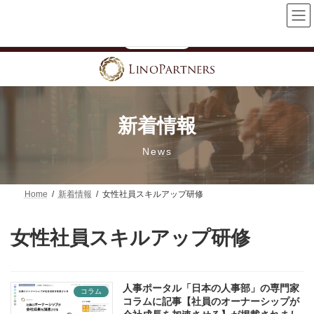
コ
ナ
【「女性活躍推進」を一過性で終わらせない】技術系企業向け無
ン
ビ
料オンラインセミナー開催中
テ
ゲ
詳細はこちら
ン
ー
ツ
シ
へ
ョ
ス
ン
キ
に
ッ
移
プ
動
新着情報
News
Home
新着情報
女性社員スキルアップ研修
女性社員スキルアップ研修
人事ポータル「日本の人事部」の専門家
コラム
コラムに記事【社員のオーナーシップが