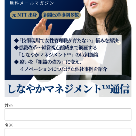
姓
※
名
※