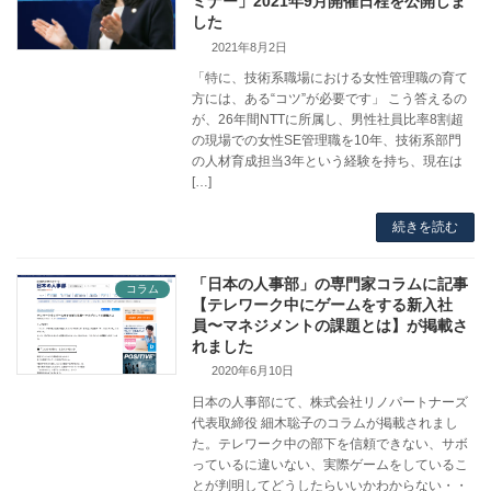
ミナー」2021年9月開催日程を公開しま
した
2021年8月2日
「特に、技術系職場における女性管理職の育て
方には、ある“コツ”が必要です」 こう答えるの
が、26年間NTTに所属し、男性社員比率8割超
の現場での女性SE管理職を10年、技術系部門
の人材育成担当3年という経験を持ち、現在は
[…]
続きを読む
「日本の人事部」の専門家コラムに記事
コラム
【テレワーク中にゲームをする新入社
員〜マネジメントの課題とは】が掲載さ
れました
2020年6月10日
日本の人事部にて、株式会社リノパートナーズ
代表取締役 細木聡子のコラムが掲載されまし
た。テレワーク中の部下を信頼できない、サボ
っているに違いない、実際ゲームをしているこ
とが判明してどうしたらいいかわからない・・