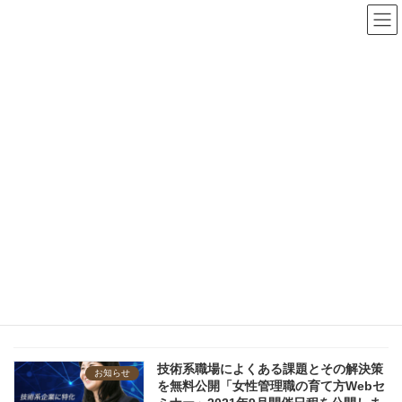
コ
ナ
【「女性活躍推進」を一過性で終わらせない】技術系企業向け無
ン
ビ
料オンラインセミナー開催中
テ
ゲ
詳細はこちら
ン
ー
ツ
シ
へ
ョ
ス
ン
キ
に
ッ
移
プ
動
新着情報
News
Home
新着情報
女性管理職の育成
女性管理職の育成
技術系職場によくある課題とその解決策
お知らせ
を無料公開「女性管理職の育て方Webセ