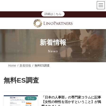
コ
ナ
【「女性活躍推進」を一過性で終わらせない】技術系企業向け無
ン
ビ
料オンラインセミナー開催中
テ
ゲ
詳細はこちら
ン
ー
ツ
シ
へ
ョ
ス
ン
キ
に
ッ
移
プ
動
新着情報
News
Home
新着情報
無料ES調査
無料ES調査
「日本の人事部」の専門家コラムに記事
コラム
【女性の特性を活かすということ】が掲