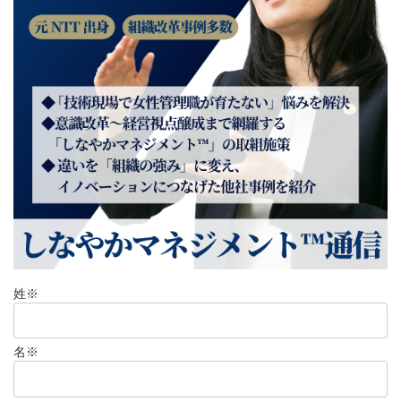
姓
※
名
※