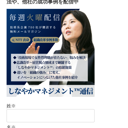
法や、他社の成功事例を配信中
姓
※
名
※