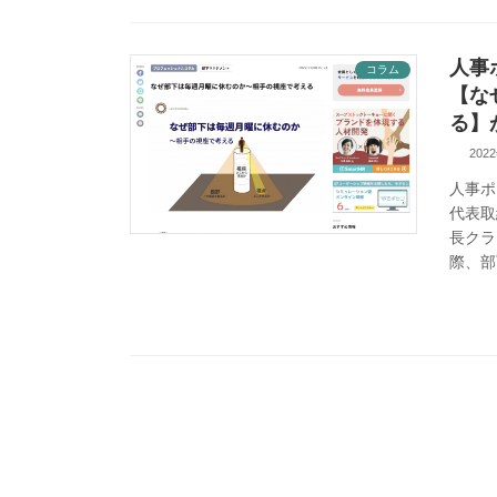
人事
コラム
【な
る】
202
人事ポ
代表取
長クラ
際、部