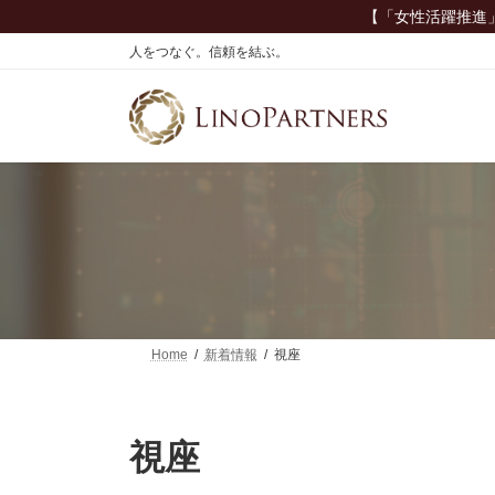
コ
ナ
【「女性活躍推進
ン
ビ
人をつなぐ。信頼を結ぶ。
テ
ゲ
ン
ー
ツ
シ
へ
ョ
ス
ン
キ
に
ッ
移
プ
動
Home
新着情報
視座
視座