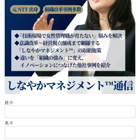
姓
※
名
※