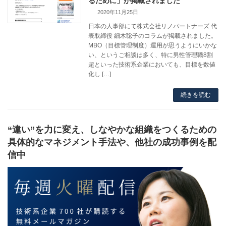
るために」が掲載されました
2020年11月25日
日本の人事部にて株式会社リノパートナーズ 代
表取締役 細木聡子のコラムが掲載されました。
MBO（目標管理制度）運用が思うようにいかな
い、というご相談は多く、特に男性管理職8割
超といった技術系企業においても、目標を数値
化し […]
続きを読む
“違い”を力に変え、しなやかな組織をつくるための
具体的なマネジメント手法や、他社の成功事例を配
信中