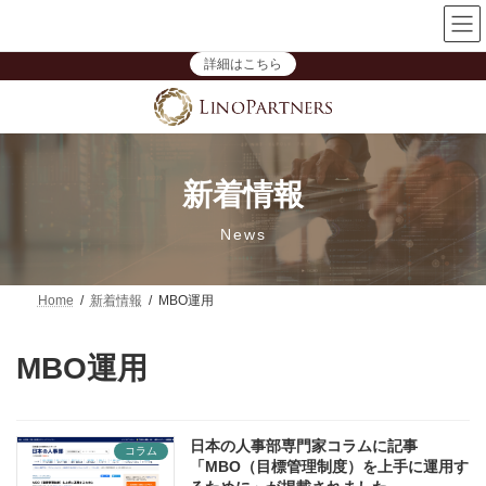
コ
ナ
【「女性活躍推進」を一過性で終わらせない】技術系企業向け無
ン
ビ
料オンラインセミナー開催中
テ
ゲ
詳細はこちら
ン
ー
ツ
シ
へ
ョ
ス
ン
キ
に
ッ
移
プ
動
新着情報
News
Home
新着情報
MBO運用
MBO運用
日本の人事部専門家コラムに記事
コラム
「MBO（目標管理制度）を上手に運用す