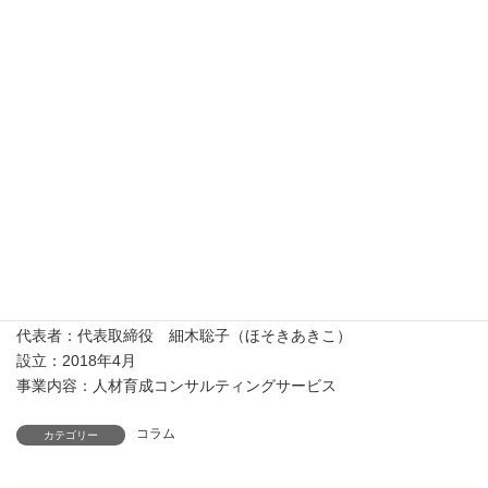
【株式会社リノパートナーズについて】
本社：〒102-0085 東京都千代田区六番町15-2 鳳翔ビル3階B
代表者：代表取締役 細木聡子（ほそきあきこ）
設立：2018年4月
事業内容：人材育成コンサルティングサービス
コラム
カテゴリー