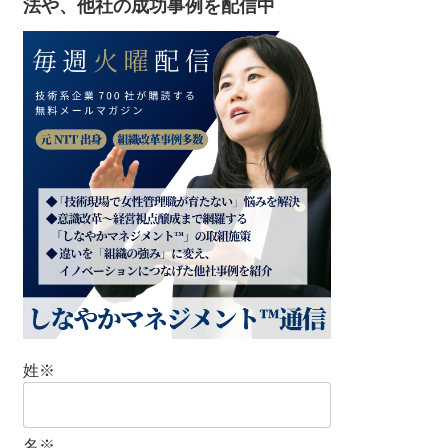
法や、他社の成功事例を配信中
姓
※
名
※