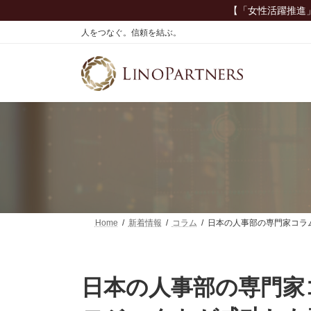
コ
ナ
【「女性活躍推進
ン
ビ
人をつなぐ。信頼を結ぶ。
テ
ゲ
ン
ー
ツ
シ
へ
ョ
ス
ン
キ
に
ッ
移
プ
動
Home
新着情報
コラム
日本の人事部の専門家コラ
日本の人事部の専門家