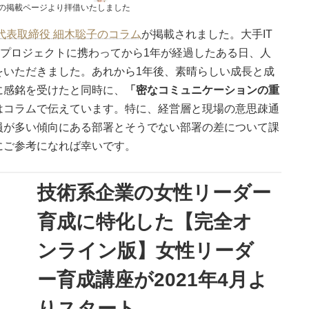
の掲載ページより拝借いたしました
代表取締役 細木聡子のコラム
が掲載されました。大手IT
善プロジェクトに携わってから1年が経過したある日、人
をいただきました。あれから1年後、素晴らしい成長と成
に感銘を受けたと同時に、
「密なコミュニケーションの重
はコラムで伝えています。特に、経営層と現場の意思疎通
員が多い傾向にある部署とそうでない部署の差について課
にご参考になれば幸いです。
技術系企業の女性リーダー
育成に特化した【完全オ
ンライン版】女性リーダ
ー育成講座が2021年4月よ
りスタート