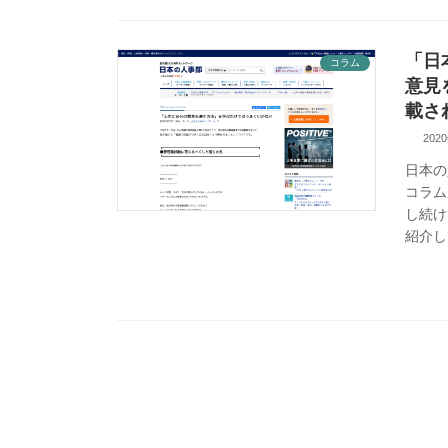
「日
コラム
意見
載さ
202
日本の
コラム
し続け
紹介し