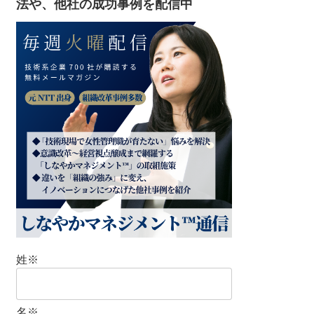
法や、他社の成功事例を配信中
姓
※
名
※