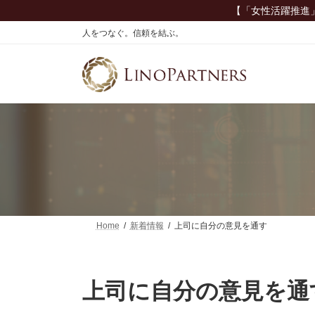
コ
ナ
【「女性活躍推進
ン
ビ
人をつなぐ。信頼を結ぶ。
テ
ゲ
ン
ー
ツ
シ
へ
ョ
ス
ン
キ
に
ッ
移
プ
動
Home
新着情報
上司に自分の意見を通す
上司に自分の意見を通