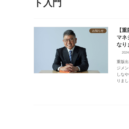
ト入門
【重
お知らせ
マネ
なり
202
重版出
ジメン
しなや
りまし