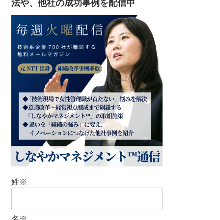
法や、他社の成功事例を配信中
姓
※
名
※