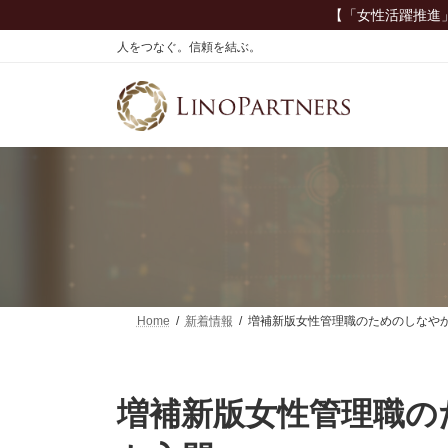
コ
ナ
【「女性活躍推進
ン
ビ
人をつなぐ。信頼を結ぶ。
テ
ゲ
ン
ー
ツ
シ
へ
ョ
ス
ン
キ
に
ッ
移
プ
動
Home
新着情報
増補新版女性管理職のためのしなや
増補新版女性管理職の