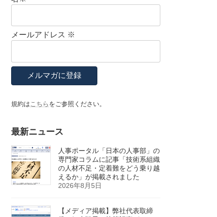
メールアドレス
※
規約は
こちら
をご参照ください。
最新ニュース
人事ポータル「日本の人事部」の
専門家コラムに記事「技術系組織
の人材不足・定着難をどう乗り越
えるか」が掲載されました
2026年8月5日
【メディア掲載】弊社代表取締