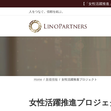
コ
ナ
【「女性活躍推進
ン
ビ
人をつなぐ。信頼を結ぶ。
テ
ゲ
ン
ー
ツ
シ
へ
ョ
ス
ン
キ
に
ッ
移
プ
動
Home
新着情報
女性活躍推進プロジェクト
女性活躍推進プロジェ