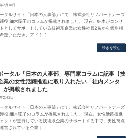
1年2月10日
ータルサイト「日本の人事部」にて、株式会社リノパートナーズ
締役 細木聡子のコラムが掲載されました。 現在、細木がコンサ
トとしてサポートしている技術系企業の女性社員2名から個別相
希望いただき、アド […]
続きを読む
ポータル「日本の人事部」専門家コラムに記事【技
企業の女性活躍推進に取り入れたい「社内メンタ
】が掲載されました
1年2月2日
ータルサイト「日本の人事部」にて、株式会社リノパートナーズ
締役 細木聡子のコラムが掲載されました。 現在、女性活躍推進
ェクトが進行している技術系企業のサポートする中で、男性視点
運営されている企業 […]