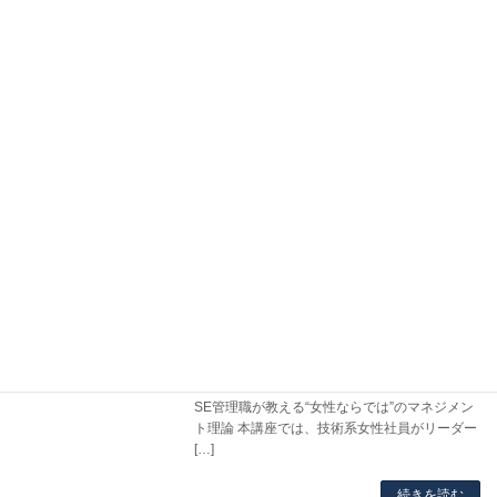
あるもの】が掲載されました
2022年9月16日
人事ポータルサイト「日本の人事部」にて株式
会社リノパートナーズ 代表取締役 細木聡子の
コラムが掲載されました。 現在、複数の企業様
で次世代リーダー育成プログラムとして「しな
やかリーダー塾」を導入いただき、約250名の
受講 […]
続きを読む
2021年4月〜9月開催「女性リーダー養
コラム
成講座10期」開催日程を公開しました
2020年9月23日
技術職・専門職の女性社員向けリーダー育成プ
ログラム 多忙な現場の中でも効率的にマネジメ
ントを学べる完全オンライン講座 元NTT女性
SE管理職が教える“女性ならでは”のマネジメン
ト理論 本講座では、技術系女性社員がリーダー
[…]
続きを読む