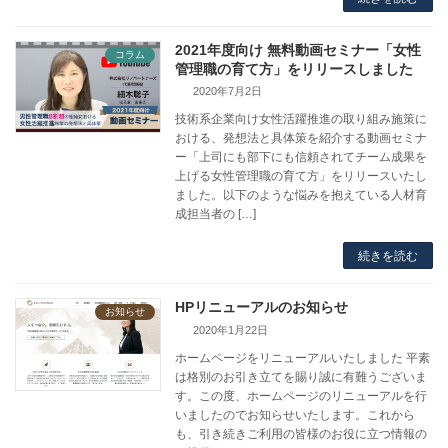
2021年度向け 無料動画セミナー「女性
コラム
管理職の育て方」をリリースしました
2020年7月2日
技術系企業向け女性活躍推進の取り組み施策に
おける、発想法と具体策を紹介する動画セミナ
ー「上司にも部下にも信頼されてチーム成果を
上げる女性管理職の育て方」をリリースいたし
ました。以下のような悩みを抱えている人材育
成担当者の […]
続きを読む
HPリニューアルのお知らせ
お知らせ
2020年1月22日
ホームページをリニューアルいたしました 平素
は格別のお引き立てを賜り誠に有難うございま
す。この度、ホームページのリニューアルを行
いましたのでお知らせいたします。これから
も、引き続きご利用の皆様のお役に立つ情報の