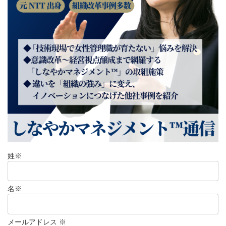
姓
※
名
※
メールアドレス
※