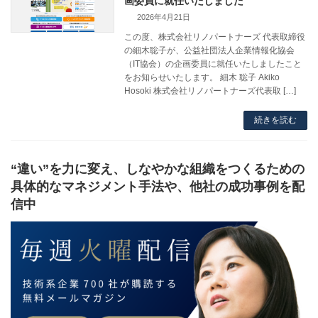
画委員に就任いたしました
2026年4月21日
この度、株式会社リノパートナーズ 代表取締役
の細木聡子が、公益社団法人企業情報化協会
（IT協会）の企画委員に就任いたしましたこと
をお知らせいたします。 細木 聡子 Akiko
Hosoki 株式会社リノパートナーズ代表取 […]
続きを読む
“違い”を力に変え、しなやかな組織をつくるための
具体的なマネジメント手法や、他社の成功事例を配
信中