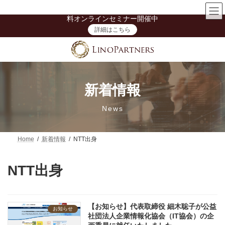
コ
ナ
【「女性活躍推進」を一過性で終わらせない】技術系企業向け無
ン
ビ
料オンラインセミナー開催中
テ
ゲ
詳細はこちら
ン
ー
ツ
シ
へ
ョ
ス
ン
キ
に
ッ
移
プ
動
新着情報
News
Home
新着情報
NTT出身
NTT出身
【お知らせ】代表取締役 細木聡子が公益
お知らせ
社団法人企業情報化協会（IT協会）の企