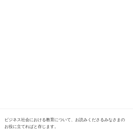
EducationDiamondは、ハーバード・ビジネス・レビューを定期購
読されている約１万５千人の経営者層のみなさま、および、全国
の早稲田アカデミー塾生に配布されております。
テーマは「イノベーションを起こす組織づくり」
です。
ビジネス社会における教育について、お読みくださるみなさまの
お役に立てればと存じます。