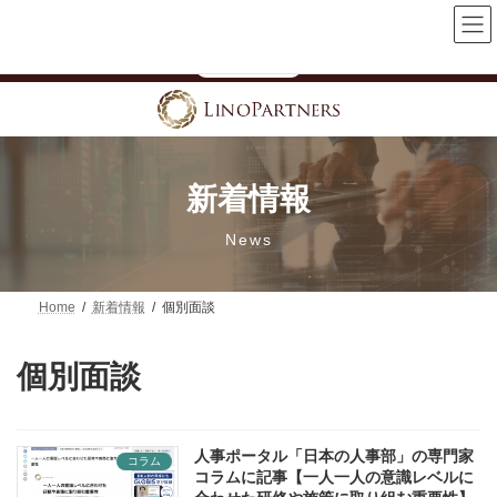
コ
ナ
【「女性活躍推進」を一過性で終わらせない】技術系企業向け無
ン
ビ
料オンラインセミナー開催中
テ
ゲ
詳細はこちら
ン
ー
ツ
シ
へ
ョ
ス
ン
キ
に
ッ
移
プ
動
新着情報
News
Home
新着情報
個別面談
個別面談
人事ポータル「日本の人事部」の専門家
コラム
コラムに記事【一人一人の意識レベルに