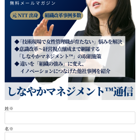
姓
※
名
※