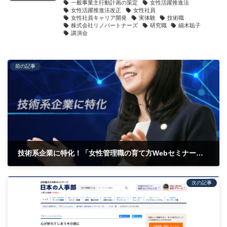
一般事業主行動計画の策定
女性活躍推進法
女性活躍推進法改正
女性社員
女性社員キャリア開発
実体験
技術職
株式会社リノパートナーズ
研究職
細木聡子
講演会
前の記事
技術系企業に特化！「女性管理職の育て方Webセミナー」の2020年12月開催日程を公開しました
2020年11月6日
次の記事