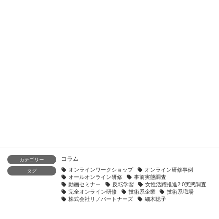
人事ポータル「日本の人事部」の専門家コラムに記事「女性活
躍を形骸化させない！実業務と連動した5年の育成事例」が掲
載されました
2026年7月8日
人事ポータル「日本の人事部」の専門家コラムに記事「リーダ
ーの「信じる力」が組織成長と次世代リーダーを生む」が掲載
されました
2026年7月1日
人事ポータル「日本の人事部」の専門家コラムに記事「なぜ
今、「女性限定」研修が正解なのか」が掲載されました
2026年6月24日
コラム
カテゴリー
オンラインワークショップ
オンライン研修事例
タグ
オールオンライン研修
事前実態調査
動画セミナー
反転学習
女性活躍推進2.0実態調査
完全オンライン研修
技術系企業
技術系職場
株式会社リノパートナーズ
細木聡子