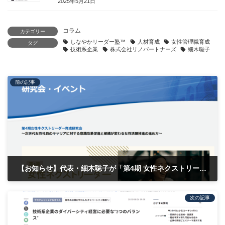
2025年5月21日
コラム
カテゴリー
しなやかリーダー塾™️
人材育成
女性管理職育成
タグ
技術系企業
株式会社リノパートナーズ
細木聡子
前の記事
【お知らせ】代表・細木聡子が「第4期 女性ネクストリーダー育成研究会」に登壇します
2025年8月18日
次の記事