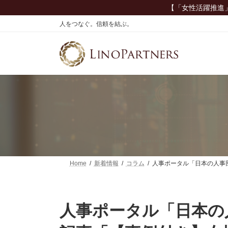
コ
ナ
【「女性活躍推進
ン
ビ
人をつなぐ。信頼を結ぶ。
テ
ゲ
ン
ー
ツ
シ
へ
ョ
ス
ン
キ
に
ッ
移
プ
動
Home
新着情報
コラム
人事ポータル「日本の人事
人事ポータル「日本の