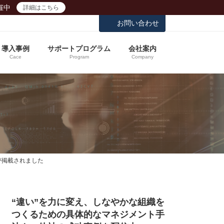
催中
詳細はこちら
お問い合わせ
導入事例
サポートプログラム
会社案内
Cace
Program
Company
が掲載されました
“違い”を力に変え、しなやかな組織を
つくるための具体的なマネジメント手