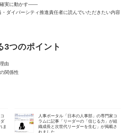
し確実に動かす――
当・ダイバーシティ推進責任者に読んでいただきたい内容
る3つのポイント
理由
”の関係性
家コ
人事ポータル「日本の人事部」の専門家コ
ーダ
ラムに記事「リーダーの「信じる力」が組
れま
織成長と次世代リーダーを生む」が掲載さ
れました