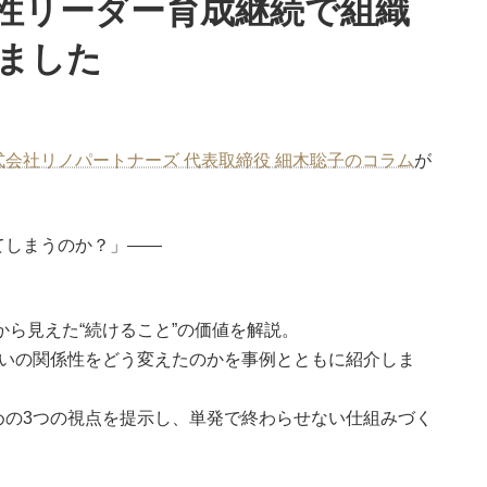
性リーダー育成継続で組織
ました
式会社リノパートナーズ 代表取締役 細木聡子のコラム
が
てしまうのか？」――
から見えた“続けること”の価値を解説。
合いの関係性をどう変えたのかを事例とともに紹介しま
めの3つの視点を提示し、単発で終わらせない仕組みづく