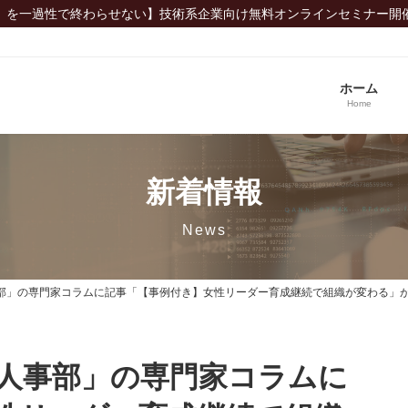
」を一過性で終わらせない】技術系企業向け無料オンラインセミナー開
ホーム
Home
新着情報
News
部」の専門家コラムに記事「【事例付き】女性リーダー育成継続で組織が変わる」
人事部」の専門家コラムに