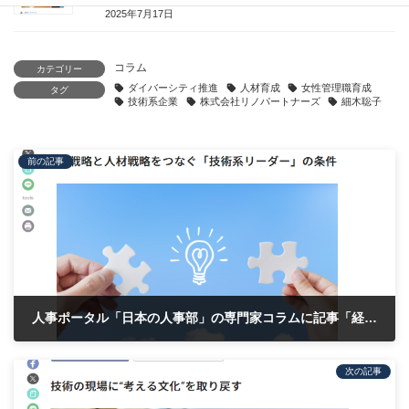
2025年7月17日
コラム
カテゴリー
ダイバーシティ推進
人材育成
女性管理職育成
タグ
技術系企業
株式会社リノパートナーズ
細木聡子
前の記事
人事ポータル「日本の人事部」の専門家コラムに記事「経営戦略と人材戦略をつなぐ技術系リーダーの条件」が掲載されました
2025年10月16日
次の記事