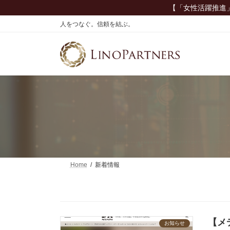
コ
ナ
【「女性活躍推進
ン
ビ
人をつなぐ。信頼を結ぶ。
テ
ゲ
ン
ー
ツ
シ
へ
ョ
ス
ン
キ
に
ッ
移
プ
動
Home
新着情報
【メ
お知らせ