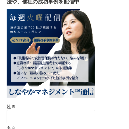
法や、他社の成功事例を配信中
姓
※
名
※