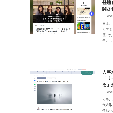
登壇
開さ
202
日本オ
カデミ
壇いた
事とし
人事
コラム
「リ
る」
202
人事ポ
代表取
多様化