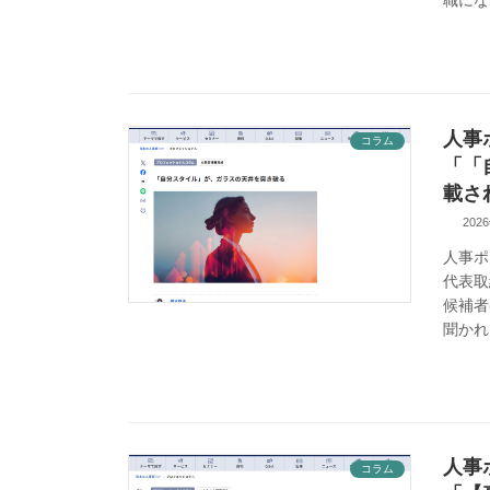
職にな
人事
コラム
「「
載さ
202
人事ポ
代表取
候補者
聞かれ
人事
コラム