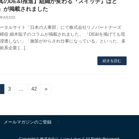
真のDE&I推進】組織が変わる『スイッチ』はど
」が掲載されました
6年4月22日
ータルサイト「日本の人事部」にて株式会社リノパートナーズ
締役 細木聡子のコラムが掲載されました。 「DE&Iを掲げても現
浸透しない」「施策がやらされ仕事になっている」といった、多
術系企業 […]
続きを読む
固
2
固
3
…
固
42
»
定
定
定
ペ
ペ
ペ
ー
ー
ー
ジ
ジ
ジ
メールマガジンのご登録