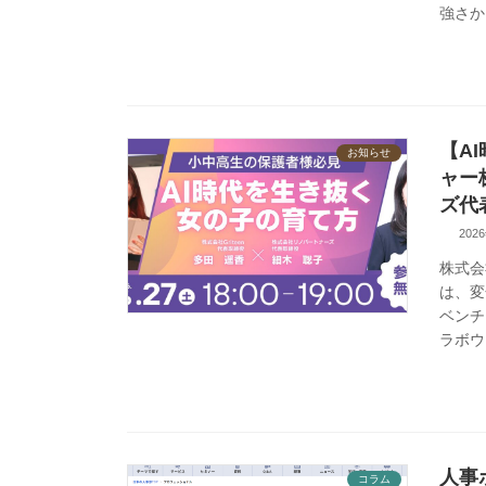
強さか
【A
お知らせ
ャー株
ズ代
202
株式会
は、変
ベンチ
ラボウ
人事
コラム