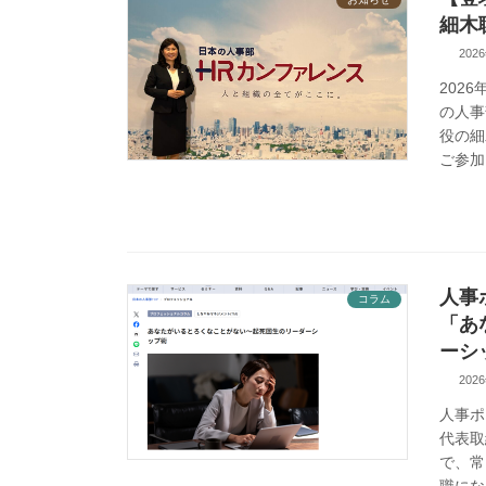
細木
202
202
の人事
役の細
ご参加
人事
コラム
「あ
ーシ
202
人事ポ
代表取
で、常