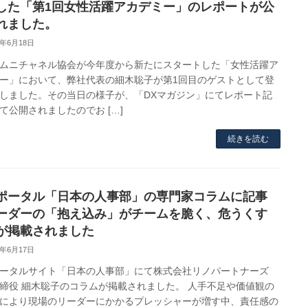
した「第1回女性活躍アカデミー」のレポートが公
れました。
6年6月18日
ムニチャネル協会が今年度から新たにスタートした「女性活躍ア
ー」において、弊社代表の細木聡子が第1回目のゲストとして登
しました。その当日の様子が、「DXマガジン」にてレポート記
て公開されましたのでお […]
続きを読む
ポータル「日本の人事部」の専門家コラムに記事
ーダーの「抱え込み」がチームを脆く、危うくす
が掲載されました
6年6月17日
ータルサイト「日本の人事部」にて株式会社リノパートナーズ
締役 細木聡子のコラムが掲載されました。 人手不足や価値観の
により現場のリーダーにかかるプレッシャーが増す中、責任感の