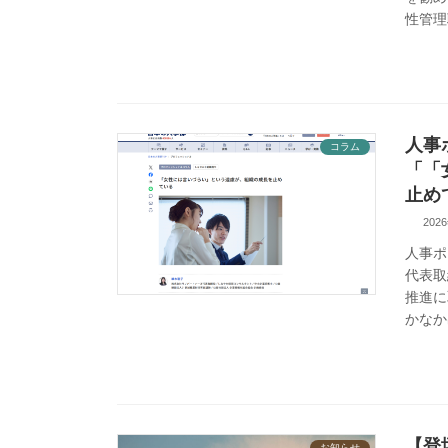
性管理
人事
コラム
「「
止め
202
人事ポ
代表取
推進に
かなか
【登
お知らせ