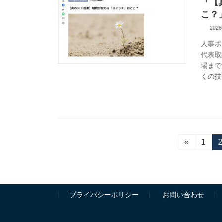
「【
こ？
202
人事ポ
代表取
場まで
くの技
投
«
固
1
定
稿
ペ
ー
の
ジ
プライバシーポリシー
お問い合わせ
ペ
ー