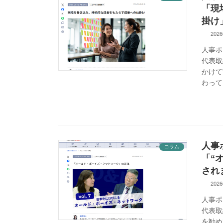
「現
掛け
202
人事ポ
代表取
かけて
わって
人事
コラム
「“
され
202
人事ポ
代表取
を勧め