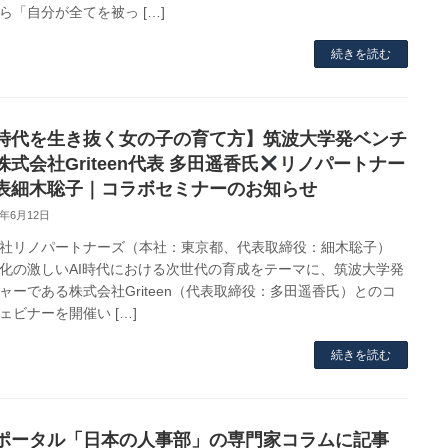
ら「自分が全てを被っ […]
続きを読む
I時代を生き抜く女の子の育て方】筑波大学発ベンチ
式会社Griteen代表 多田遥香氏
リノパートナー
表細木聡子｜コラボセミナーのお知らせ
6年6月12日
社リノパートナーズ（本社：東京都、代表取締役：細木聡子）
化の激しいAI時代における次世代の育成をテーマに、筑波大学発
ャーである株式会社Griteen（代表取締役：多田遥香氏）とのコ
ェビナーを開催い […]
続きを読む
ポータル「日本の人事部」の専門家コラムに記事