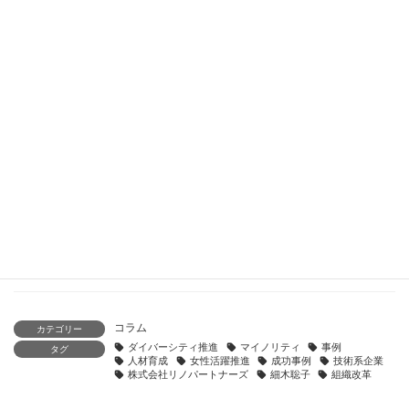
人事ポータル「日本の人事部」の専門家コラムに記事「女性活
躍を形骸化させない！実業務と連動した5年の育成事例」が掲
載されました
2026年7月8日
人事ポータル「日本の人事部」の専門家コラムに記事「リーダ
ーの「信じる力」が組織成長と次世代リーダーを生む」が掲載
されました
2026年7月1日
人事ポータル「日本の人事部」の専門家コラムに記事「なぜ
今、「女性限定」研修が正解なのか」が掲載されました
2026年6月24日
コラム
カテゴリー
ダイバーシティ推進
マイノリティ
事例
タグ
人材育成
女性活躍推進
成功事例
技術系企業
株式会社リノパートナーズ
細木聡子
組織改革