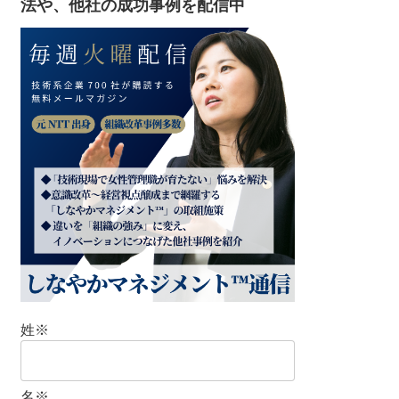
法や、他社の成功事例を配信中
姓
※
名
※