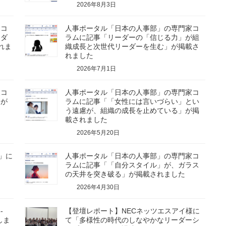
2026年8月3日
家コ
人事ポータル「日本の人事部」の専門家コ
ーダ
ラムに記事「リーダーの「信じる力」が組
れま
織成長と次世代リーダーを生む」が掲載さ
れました
2026年7月1日
家コ
人事ポータル「日本の人事部」の専門家コ
修が
ラムに記事「「女性には言いづらい」とい
う遠慮が、組織の成長を止めている」が掲
載されました
2026年5月20日
」に
人事ポータル「日本の人事部」の専門家コ
た
ラムに記事「「自分スタイル」が、ガラス
の天井を突き破る」が掲載されました
2026年4月30日
-
【登壇レポート】NECネッツエスアイ様に
しま
て「多様性の時代のしなやかなリーダーシ