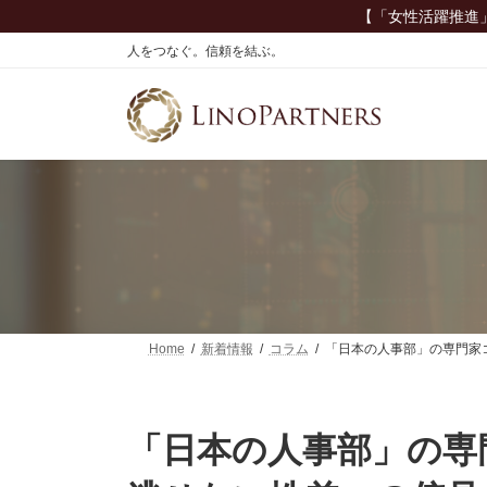
コ
ナ
【「女性活躍推進
ン
ビ
人をつなぐ。信頼を結ぶ。
テ
ゲ
ン
ー
ツ
シ
へ
ョ
ス
ン
キ
に
ッ
移
プ
動
Home
新着情報
コラム
「日本の人事部」の専門家
「日本の人事部」の専