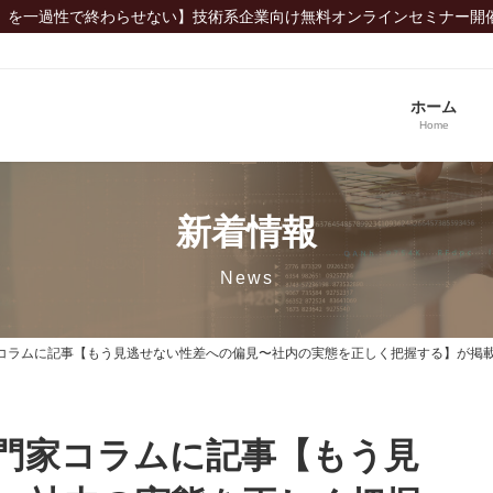
」を一過性で終わらせない】技術系企業向け無料オンラインセミナー開
ホーム
Home
新着情報
News
コラムに記事【もう見逃せない性差への偏見〜社内の実態を正しく把握する】が掲
門家コラムに記事【もう見