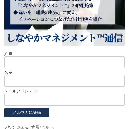
姓
※
名
※
メールアドレス
※
規約は
こちら
をご参照ください。