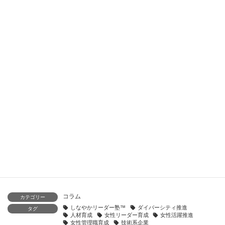
る”が掲載されました
2025年6月11日
人事ポータル「日本の人事部」の専門家コラムに記事“マイン
ドチェンジが育む「しなやか姿勢」と組織のイノベーショ
ン”が掲載されました
2025年6月4日
人事ポータル「日本の人事部」の専門家コラムに記事“少数精
鋭でも最高益～組織の未来を切り拓く、もう一つの成長戦
略”が掲載されました
2025年5月28日
人事ポータル「日本の人事部」の専門家コラムに記事“意識を
変えた2年のメンタリング～管理職へ挑む理由が芽生えた日”が
掲載されました
2025年5月21日
コラム
カテゴリー
しなやかリーダー塾™️
ダイバーシティ推進
タグ
人材育成
女性リーダー育成
女性活躍推進
女性管理職育成
技術系企業